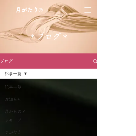
月がたり®
​＊ブログ＊
ブログ
記事一覧
記事一覧
お知らせ
月からのメ
ッセージ
つぶやき