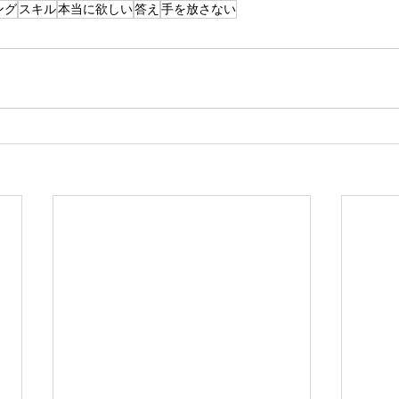
ング
スキル
本当に欲しい
答え
手を放さない