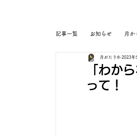
月がたり®
ホーム
団体概要
ブログ
記事一覧
お知らせ
月か
月がたり®
2023年
「わから
って！