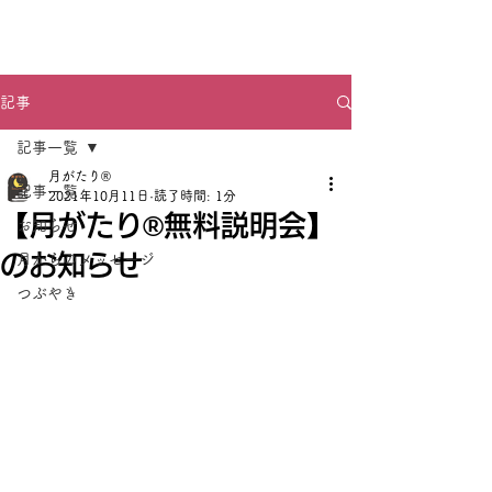
月がたり®
記事
記事一覧
月がたり®
記事一覧
2021年10月11日
読了時間: 1分
【月がたり®無料説明会】
お知らせ
のお知らせ
月からのメッセージ
つぶやき