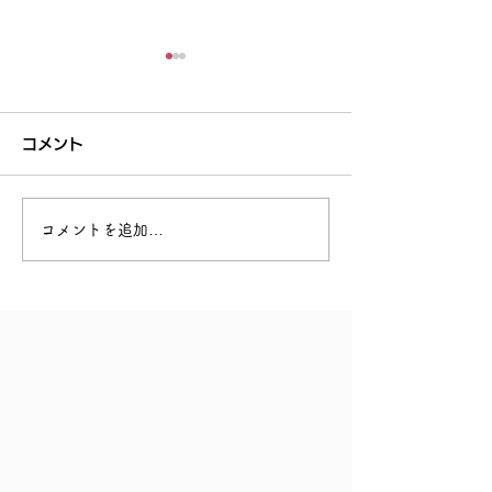
コメント
コメントを追加…
【月がたり®無料説明会】
【月がたり®無
11/26（金）のお知らせ
11/26（金）