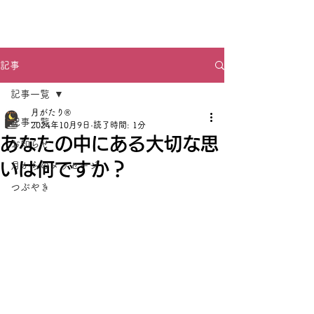
月がたり®
記事
記事一覧
月がたり®
記事一覧
2024年10月9日
読了時間: 1分
あなたの中にある大切な思
お知らせ
いは何ですか？
月からのメッセージ
つぶやき