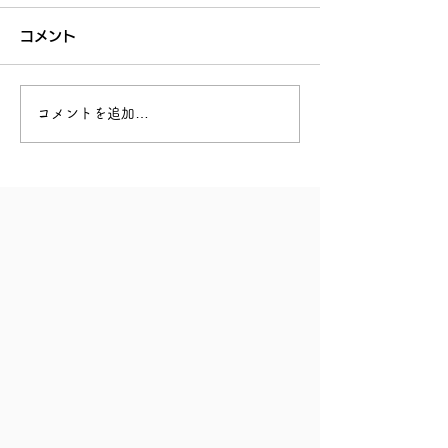
コメント
回復できる力
あなたを助けてくれる人
コメントを追加…