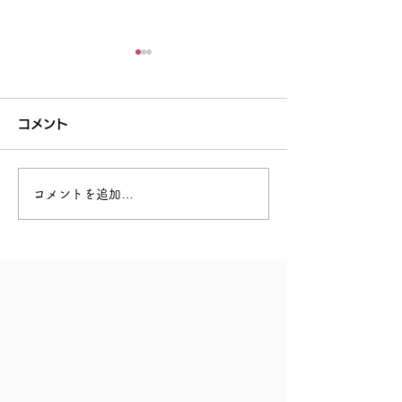
コメント
回復できる力
あなたを助けてくれる人
コメントを追加…