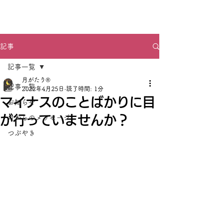
月がたり®
記事
記事一覧
月がたり®
記事一覧
2022年4月25日
読了時間: 1分
マイナスのことばかりに目
お知らせ
が行っていませんか？
月からのメッセージ
つぶやき