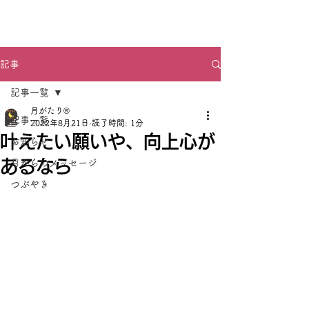
月がたり®
記事
記事一覧
月がたり®
記事一覧
2022年8月21日
読了時間: 1分
叶えたい願いや、向上心が
お知らせ
あるなら
月からのメッセージ
つぶやき