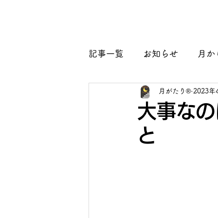
月がたり®
ホーム
団体概要
ブログ
記事一覧
お知らせ
月か
月がたり®
2023年
大事なの
と