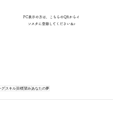
PC表示の方は、こちらのQRからイ
ンスタに登録してくださいね♪
ング
スキル
目標
望み
あなたの夢