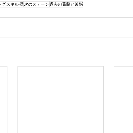
ング
スキル
壁
次のステージ
過去の葛藤と苦悩