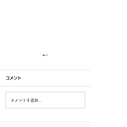
コメント
回復できる力
あなたを助けてくれる人
コメントを追加…