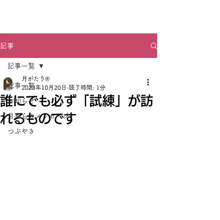
月がたり®
記事
記事一覧
月がたり®
記事一覧
2023年10月20日
読了時間: 1分
誰にでも必ず「試練」が訪
お知らせ
れるものです
月からのメッセージ
つぶやき