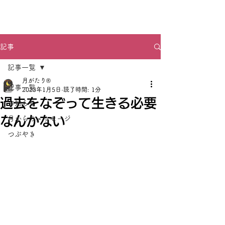
月がたり®
記事
記事一覧
月がたり®
記事一覧
2023年1月5日
読了時間: 1分
過去をなぞって生きる必要
お知らせ
なんかない
月からのメッセージ
つぶやき