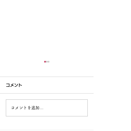
コメント
回復できる力
あなたを助けてくれる人
コメントを追加…