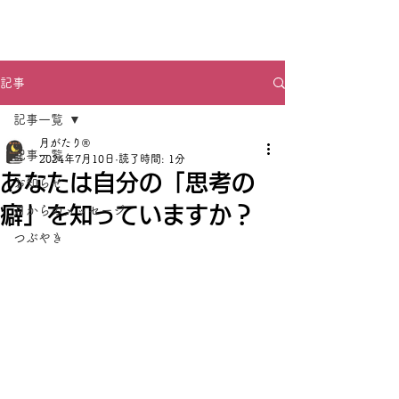
月がたり®
記事
記事一覧
月がたり®
記事一覧
2024年7月10日
読了時間: 1分
あなたは自分の「思考の
お知らせ
癖」を知っていますか？
月からのメッセージ
つぶやき