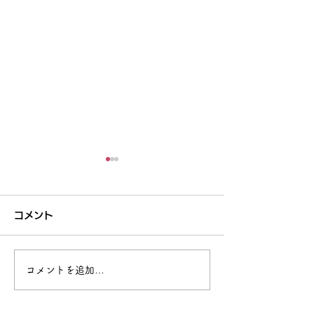
コメント
回復できる力
あなたを助けてくれる人
コメントを追加…