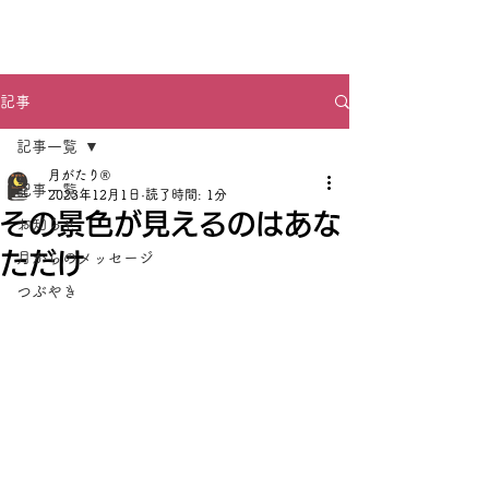
月がたり®
記事
記事一覧
月がたり®
記事一覧
2023年12月1日
読了時間: 1分
その景色が見えるのはあな
お知らせ
ただけ
月からのメッセージ
つぶやき