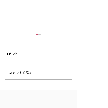
コメント
回復できる力
あなたを助けてくれる人
コメントを追加…